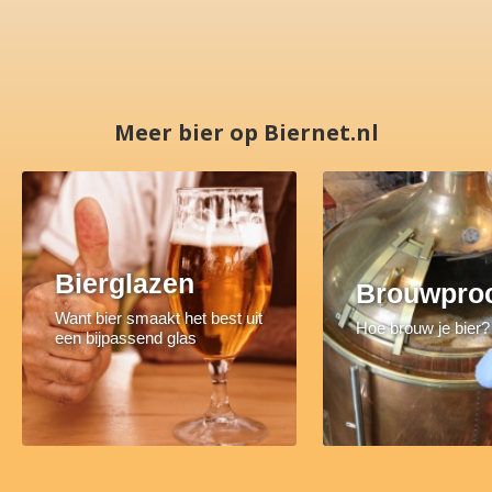
Meer bier op Biernet.nl
Bierglazen
Brouwpro
Want bier smaakt het best uit
Hoe brouw je bier?
een bijpassend glas