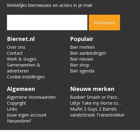
Wekelijks biernieuws en acties in je mail
Verification code:
9766
Biernet.nl
Populair
Over ons
Bier merken
Contact
Bier aanbiedingen
Werk & stages
Bier nieuws
Samenwerken &
Bier shop
adverteren
Bier agenda
Cookie instellingen
Algemeen
Nieuwe merken
Algemene Voorwaarden
Baxbier Smash or Pass:
Copyright
Strata
Uiltje Take my Horse to
Links
the Hotel Room
Muifel 2 Guys 2 Barrels
Jouw eigen account
vandeStreek Tranentrekker
Nieuwsbrief