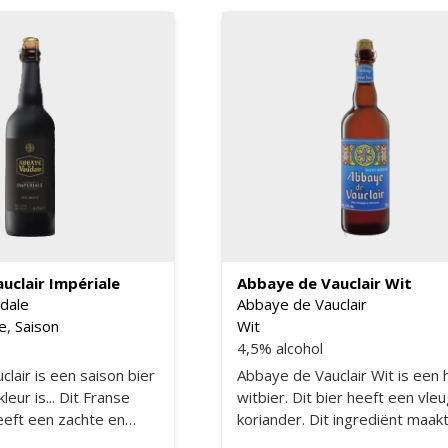
uclair Impériale
Abbaye de Vauclair Wit
dale
Abbaye de Vauclair
e
,
Saison
Wit
4,5% alcohol
lair is een saison bier
Abbaye de Vauclair Wit is een h
leur is... Dit Franse
witbier. Dit bier heeft een vle
eeft een zachte en
koriander. Dit ingrediënt maakt
bier een fris biertje.