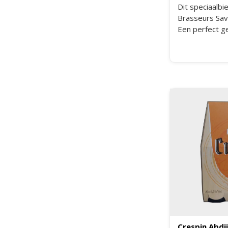
Dit speciaalbi
Brasseurs Sav
Een perfect g
Europese hop,
met aroma's 
uitgesproken b
worden de kr
Génépi, waard
krachtige ton
kamille heeft
verrassende fr
Crespin Abdi