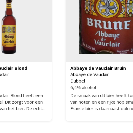
uclair Blond
Abbaye de Vauclair Bruin
clair
Abbaye de Vauclair
Dubbel
6,4% alcohol
clair Blond heeft een
De smaak van dit bier heeft t
l. Dit zorgt voor een
van noten en een rijke hop sma
van het bier. De echte
Franse bier is daarnaast ook 
llen dit bier heerlijk
beetje zoetig met een smaak 
karamel en brood.