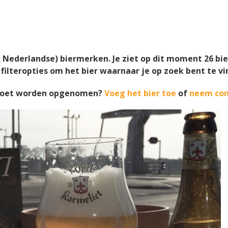
k Nederlandse) biermerken. Je ziet op dit moment
26
bie
 filteropties om het bier waarnaar je op zoek bent te vi
t moet worden opgenomen?
Voeg het bier toe
of
neem con