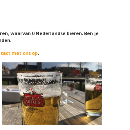
ren, waarvan
0
Nederlandse bieren. Ben je
nden.
tact met ons op
.