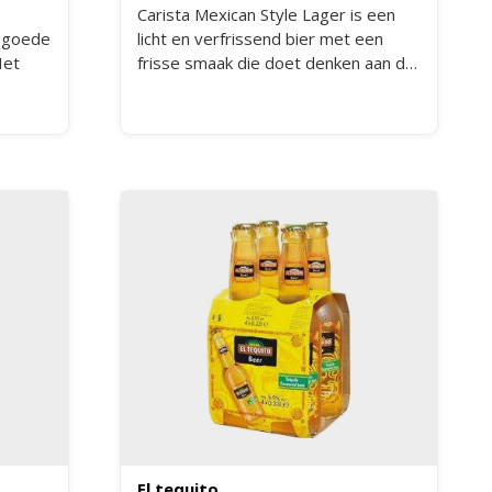
Carista Mexican Style Lager is een
r goede
licht en verfrissend bier met een
Het
frisse smaak die doet denken aan de
Mexicaanse biertraditie. In de neus
vallen subtiele graantoetsen op met
rouwen
een licht citrusachtig aroma. Dankzij
 zorgt
het lichte karakter en de droge finish
leent dit speciaalbier zich uitstekend
als dorstlesser op warme dagen of
als begeleider bij pittige gerechten
uit de Mexicaanse keuken.
El tequito