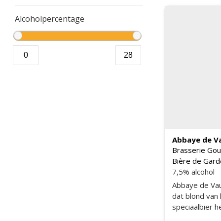
Alcoholpercentage
Abbaye de Va
Brasserie Gou
Bière de Gard
7,5% alcohol
Abbaye de Vauc
dat blond van k
speciaalbier h
frisse smaak.