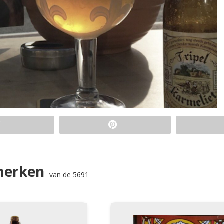
merken
van de 5691