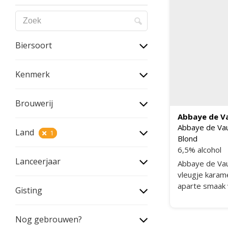
Biersoort
Kenmerk
Brouwerij
Abbaye de Va
Abbaye de Vau
Land
1
Blond
6,5% alcohol
Lanceerjaar
Abbaye de Vau
vleugje karame
aparte smaak 
Gisting
bierdrinkers zu
vinden.
Nog gebrouwen?