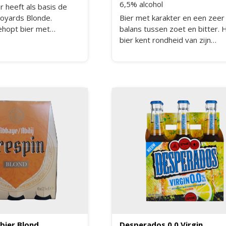
6,5% alcohol
er heeft als basis de
oyards Blonde.
Bier met karakter en een zee
ehopt bier met
balans tussen zoet en bitter. 
 Saaz en Premiant,
bier kent rondheid van zijn
van gemoute granen en
karamelaroma's die door de
itterheid. Voor dit bier
gebruikte mout tijdens het b
achten gebunbeld met
zijn ontstaan. De hoge gisting
oor het kruidige en
voor fruitige aroma's.
en van munt, kamfer en
 en een ongekende en
isheid.
jbier Blond
Desperados 0.0 Virgin