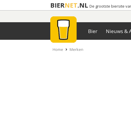
BIER
NET
.NL
De grootste biersite v
Bier
Nieuws & A
Home
Merken