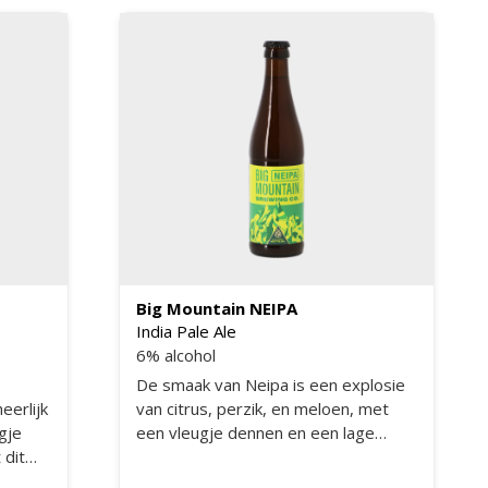
tonen opgemerkt, die een
verfrissend en levendig karakter aan
het bier geven.
Big Mountain NEIPA
India Pale Ale
6% alcohol
De smaak van Neipa is een explosie
eerlijk
van citrus, perzik, en meloen, met
ugje
een vleugje dennen en een lage
 dit
bitterheid. Het is een sappige,
tropische traktatie die je