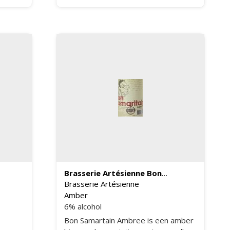
smaakpapillen zal verrassen.
Brasserie Artésienne Bon
Samaritain Ambree
Brasserie Artésienne
Amber
6% alcohol
Bon Samartain Ambree is een amber