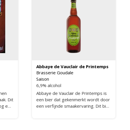
Abbaye de Vauclair de Printemps
Brasserie Goudale
Saison
6,9% alcohol
onen
Abbaye de Vauclair de Printemps is
ak. Dit
een bier dat gekenmerkt wordt door
nog een
een verfijnde smaakervaring. Dit bier
van
biedt een zachte en subtiele smaak
met een delicate bitterheid. Bij het
proeven worden licht citroenachtige