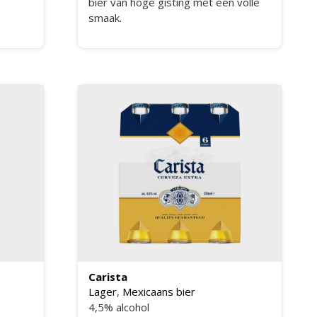
bier van hoge gisting met een volle
smaak.
Carista
Lager
,
Mexicaans bier
4,5% alcohol