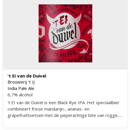
't EI van de Duivel
Brouwerij 't IJ
India Pale Ale
6,7% alcohol
't EI van de Duivel is een Black Rye IPA. Het speciaalbier
combineert frisse mandarijn-, ananas- en
grapefruittoetsen met de peperachtige bite van rogge,
een vleugje zoethout en geroosterde mout. Eigenzinnig
bitter (EBU50), maar tegelijkertijd complex en smaakvol.