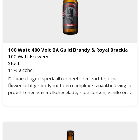
100 Watt 400 Volt BA Guild Brandy & Royal Brackla
100 Watt Brewery
Stout
11% alcohol
Dit barrel aged speciaalbier heeft een zachte, bijna
fluweelachtige body met een complexe smaakbeleving. Je
proeft tonen van melkchocolade, rijpe kersen, vanille en
een subtiele hint van kokos. De blend van Guild Brandy en
Royal Brackla whisky vaten zorgt voor een diepe, warme
en gelaagde smaak die lang blijft hangen. De bitterheid is
mooi in balans met de zoetere elementen, waardoor het
bier krachtig maar toegankelijk blijft. Elke slok onthult
nieuwe nuances en maakt dit bier tot een ware