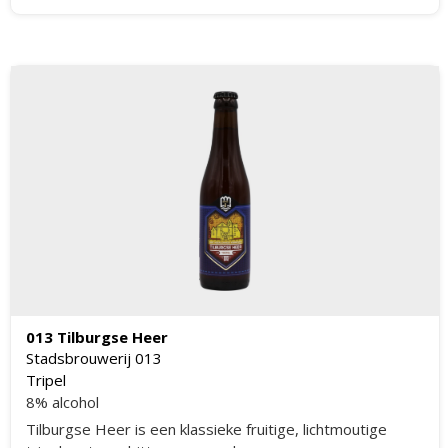
verschillende moutsoorten. De smaak is zoetmoutig, met
tonen van kandy, karamel, koffie, kruiden en fruit. Het
heeft een zacht warmend mondgevoel en een fruitige
bitterzoete nasmaak.
013 Tilburgse Heer
Stadsbrouwerij 013
Tripel
8% alcohol
Tilburgse Heer is een klassieke fruitige, lichtmoutige