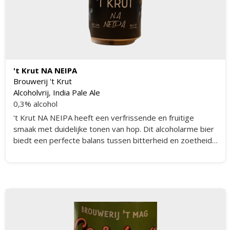
't Krut NA NEIPA
Brouwerij 't Krut
Alcoholvrij
,
India Pale Ale
0,3% alcohol
't Krut NA NEIPA heeft een verfrissende en fruitige
smaak met duidelijke tonen van hop. Dit alcoholarme bier
biedt een perfecte balans tussen bitterheid en zoetheid,
met een lichte body en een aangename afdronk. De
aroma's van citrus en tropisch fruit maken dit bier een
verfrissende keuze voor elke gelegenheid.