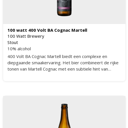
100 watt 400 Volt BA Cognac Martell
100 Watt Brewery
Stout
10% alcohol
400 Volt BA Cognac Martell biedt een complexe en
diepgaande smaakervaring. Het bier combineert de rijke
tonen van Martell Cognac met een subtiele hint van
vanille-extract. De smaak is vol en aromatisch, met een
uitgebalanceerde bitterheid en een zachte afdronk. Dit
speciaalbier is perfect voor liefhebbers van barrel aged
bieren die op zoek zijn naar een unieke en verfijnde
smaakbeleving.