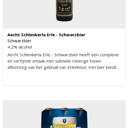
Aecht Schlenkerla Erle - Schwarzbier
Schwarzbier
4,2% alcohol
Aecht Schlenkerla Erle - Schwarzbier heeft een complexe
en verfijnde smaak met subtiele rokerige tonen
afkomstig van het gebruik van Erlenhout. Het bier biedt
een uitgebalanceerde combinatie van geroosterde mout
en een lichte bitterheid, wat zorgt voor een unieke
drinkervaring. De rokerige aroma's zijn minder intens dan
bij traditioneel rookbier, waardoor het toegankelijk is
voor een breed publiek. Dit speciaalbier heeft een volle
body en een zachte afdronk die lang blijft hangen.