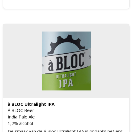
is, maar ook omdat het bomvol proteïne zit.
à BLOC Ultralight IPA
À BLOC Beer
India Pale Ale
1,2% alcohol
De smaak van de À Bloc Ultralight IPA is ondanks het erg