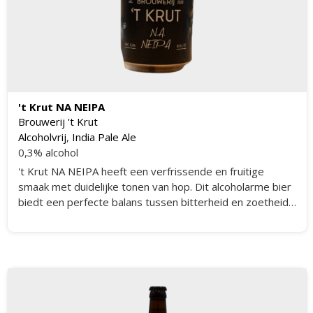
't Krut NA NEIPA
Brouwerij 't Krut
Alcoholvrij
,
India Pale Ale
0,3% alcohol
't Krut NA NEIPA heeft een verfrissende en fruitige
smaak met duidelijke tonen van hop. Dit alcoholarme bier
biedt een perfecte balans tussen bitterheid en zoetheid,
met een lichte body en een aangename afdronk. De
aroma's van citrus en tropisch fruit maken dit bier een
verfrissende keuze voor elke gelegenheid.