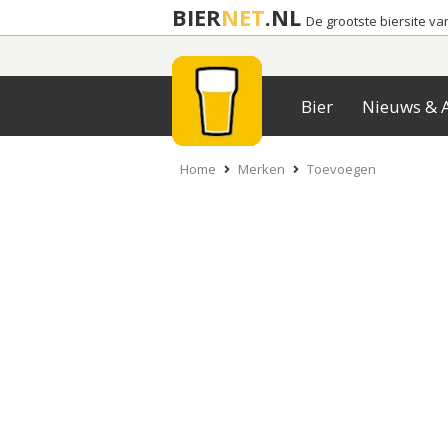
BIER
NET
.NL
De grootste biersite v
Bier
Nieuws & A
Home
Merken
Toevoegen