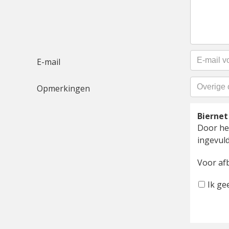
E-mail
Opmerkingen
Bierne
Door het
ingevuld
Voor af
Ik ge