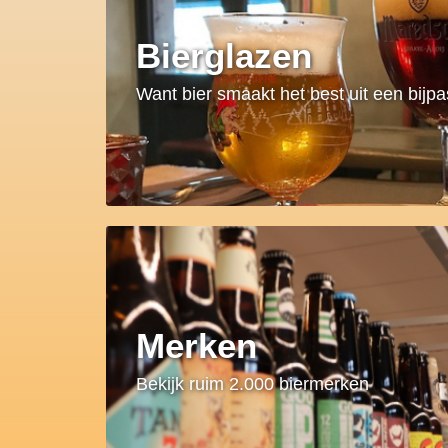
Bierglazen
Want bier smaakt het best uit een bijp
Merken
Bekijk ruim 2.000 biermerken