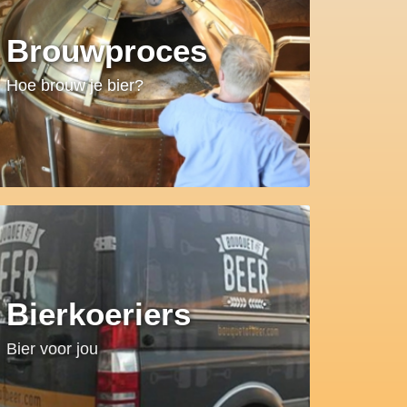
Brouwproces
Hoe brouw je bier?
Bierkoeriers
Bier voor jou