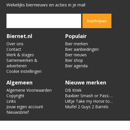
Wekelijks biernieuws en acties in je mail
Verification code:
8644
Biernet.nl
Populair
Over ons
Bier merken
Contact
Bier aanbiedingen
Werk & stages
Bier nieuws
Samenwerken &
Bier shop
adverteren
Bier agenda
Cookie instellingen
Algemeen
Nieuwe merken
Algemene Voorwaarden
DB Kriek
Copyright
Baxbier Smash or Pass:
Links
Strata
Uiltje Take my Horse to
Jouw eigen account
the Hotel Room
Muifel 2 Guys 2 Barrels
Nieuwsbrief