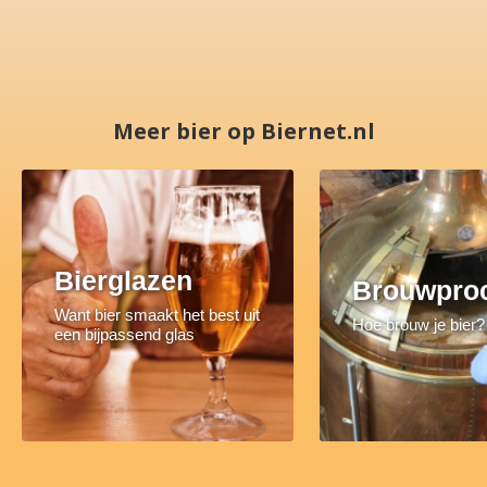
Meer bier op Biernet.nl
Bierglazen
Brouwpro
Want bier smaakt het best uit
Hoe brouw je bier?
een bijpassend glas