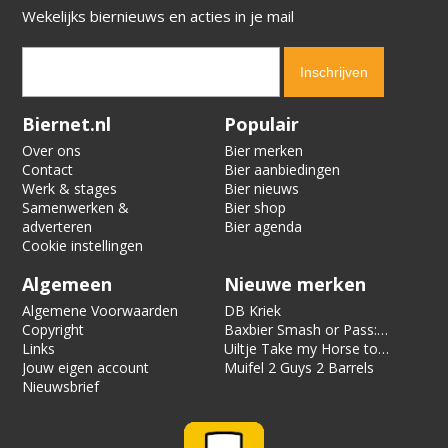
Wekelijks biernieuws en acties in je mail
Verification code:
4240
Biernet.nl
Populair
Over ons
Bier merken
Contact
Bier aanbiedingen
Werk & stages
Bier nieuws
Samenwerken &
Bier shop
adverteren
Bier agenda
Cookie instellingen
Algemeen
Nieuwe merken
Algemene Voorwaarden
DB Kriek
Copyright
Baxbier Smash or Pass:
Links
Strata
Uiltje Take my Horse to
Jouw eigen account
the Hotel Room
Muifel 2 Guys 2 Barrels
Nieuwsbrief