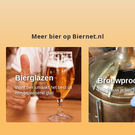
Meer bier op Biernet.nl
Bierglazen
Brouwpro
Want bier smaakt het best uit
Hoe brouw je bier?
een bijpassend glas