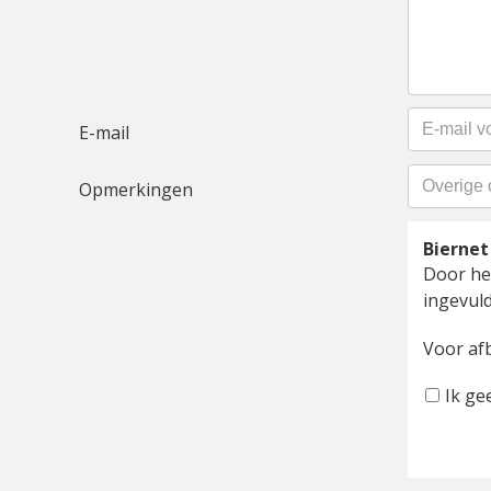
E-mail
Opmerkingen
Bierne
Door het
ingevuld
Voor af
Ik ge