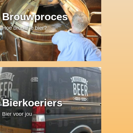
Brouwproces
Hoe brouw je bier?
Bierkoeriers
Bier voor jou