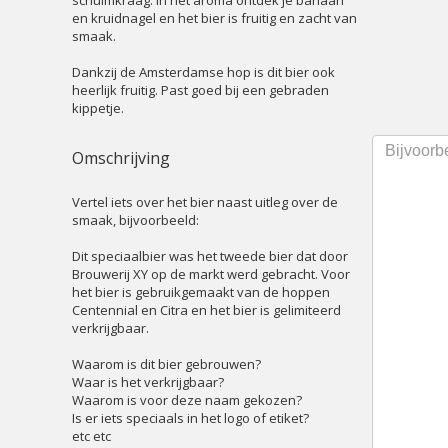
schuimkraag. In het aroma ontdek je banaan
en kruidnagel en het bier is fruitig en zacht van
smaak.
Dankzij de Amsterdamse hop is dit bier ook
heerlijk fruitig. Past goed bij een gebraden
kippetje.
Omschrijving
Vertel iets over het bier naast uitleg over de
smaak, bijvoorbeeld:
Dit speciaalbier was het tweede bier dat door
Brouwerij XY op de markt werd gebracht. Voor
het bier is gebruikgemaakt van de hoppen
Centennial en Citra en het bier is gelimiteerd
verkrijgbaar.
Waarom is dit bier gebrouwen?
Waar is het verkrijgbaar?
Waarom is voor deze naam gekozen?
Is er iets speciaals in het logo of etiket?
etc etc