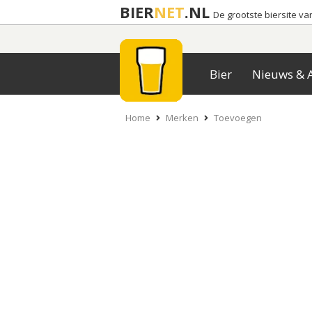
BIER
NET
.NL
De grootste biersite v
Bier
Nieuws & A
Home
Merken
Toevoegen