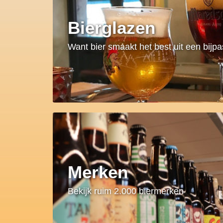
Bierglazen
Want bier smaakt het best uit een bijp
Merken
Bekijk ruim 2.000 biermerken