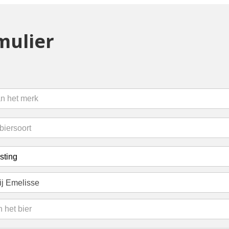
mulier
ij Emelisse