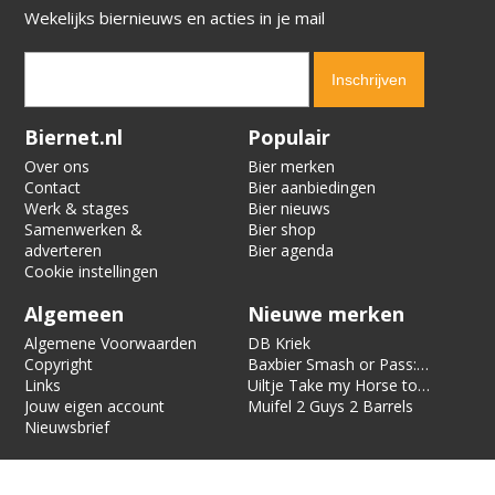
Wekelijks biernieuws en acties in je mail
Verification code:
1963
Biernet.nl
Populair
Over ons
Bier merken
Contact
Bier aanbiedingen
Werk & stages
Bier nieuws
Samenwerken &
Bier shop
adverteren
Bier agenda
Cookie instellingen
Algemeen
Nieuwe merken
Algemene Voorwaarden
DB Kriek
Copyright
Baxbier Smash or Pass:
Links
Strata
Uiltje Take my Horse to
Jouw eigen account
the Hotel Room
Muifel 2 Guys 2 Barrels
Nieuwsbrief