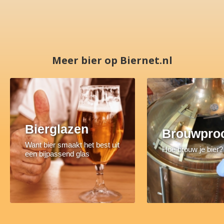
Meer bier op Biernet.nl
Bierglazen
Brouwpro
Want bier smaakt het best uit
Hoe brouw je bier?
een bijpassend glas