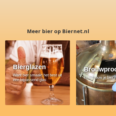
Meer bier op Biernet.nl
Bierglazen
Brouwpro
Want bier smaakt het best uit
Hoe brouw je bier?
een bijpassend glas