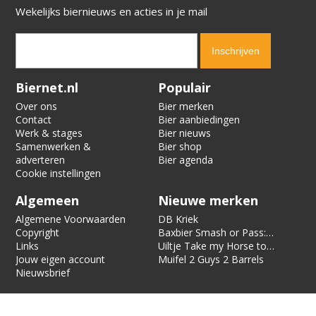
Wekelijks biernieuws en acties in je mail
Verification code:
6985
Biernet.nl
Populair
Over ons
Bier merken
Contact
Bier aanbiedingen
Werk & stages
Bier nieuws
Samenwerken &
Bier shop
adverteren
Bier agenda
Cookie instellingen
Algemeen
Nieuwe merken
Algemene Voorwaarden
DB Kriek
Copyright
Baxbier Smash or Pass:
Links
Strata
Uiltje Take my Horse to
Jouw eigen account
the Hotel Room
Muifel 2 Guys 2 Barrels
Nieuwsbrief