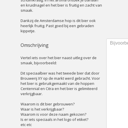
schuimkraag. In het aroma ontdek je banaan
en kruidnagel en het bier is fruitig en zacht van
smaak.
Dankzij de Amsterdamse hop is dit bier ook
heerlijk fruitig. Past goed bij een gebraden
kippetje.
Omschrijving
Vertel iets over het bier naast uitleg over de
smaak, bijvoorbeeld:
Dit speciaalbier was het tweede bier dat door
Brouwerij XY op de markt werd gebracht. Voor
het bier is gebruikgemaakt van de hoppen
Centennial en Citra en het bier is gelimiteerd
verkrijgbaar.
Waarom is dit bier gebrouwen?
Waar is het verkrijgbaar?
Waarom is voor deze naam gekozen?
Is er iets speciaals in het logo of etiket?
etc etc