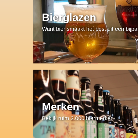
Bierglazen
Want bier smaakt het best uit een bijp
Merken
Bekijk ruim 2.000 biermerken