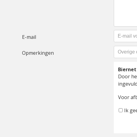
E-mail
Opmerkingen
Bierne
Door het
ingevuld
Voor af
Ik ge