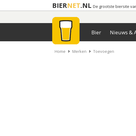
BIER
NET
.NL
De grootste biersite v
Bier
Nieuws & A
Home
Merken
Toevoegen