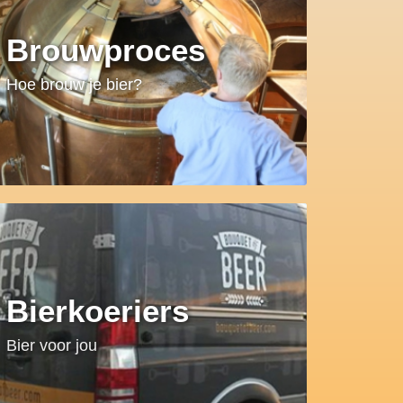
Brouwproces
Hoe brouw je bier?
Bierkoeriers
Bier voor jou