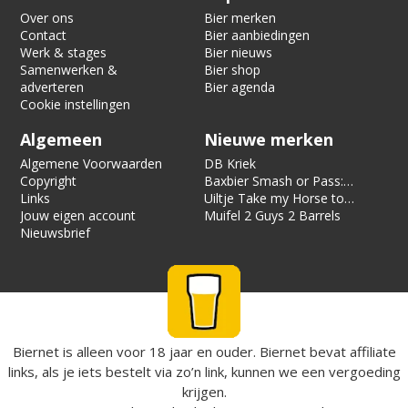
Over ons
Bier merken
Contact
Bier aanbiedingen
Werk & stages
Bier nieuws
Samenwerken &
Bier shop
adverteren
Bier agenda
Cookie instellingen
Algemeen
Nieuwe merken
Algemene Voorwaarden
DB Kriek
Copyright
Baxbier Smash or Pass:
Links
Strata
Uiltje Take my Horse to
Jouw eigen account
the Hotel Room
Muifel 2 Guys 2 Barrels
Nieuwsbrief
Biernet is alleen voor 18 jaar en ouder. Biernet bevat affiliate
links, als je iets bestelt via zo’n link, kunnen we een vergoeding
krijgen.