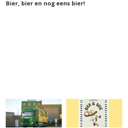
Bier, bier en nog eens bier!