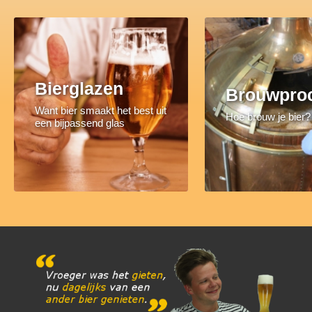
Bierglazen
Brouwpro
Want bier smaakt het best uit
Hoe brouw je bier?
een bijpassend glas