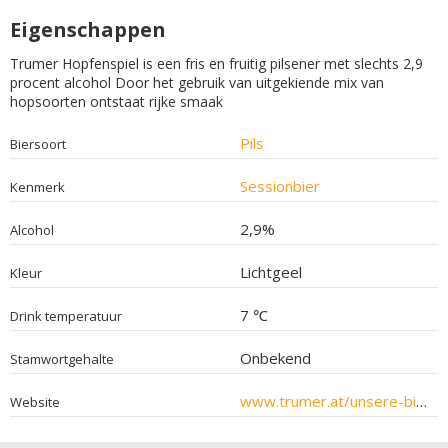
Eigenschappen
Trumer Hopfenspiel is een fris en fruitig pilsener met slechts 2,9
procent alcohol Door het gebruik van uitgekiende mix van
hopsoorten ontstaat rijke smaak
Pils
Biersoort
Sessionbier
Kenmerk
2,9%
Alcohol
Lichtgeel
Kleur
7 ℃
Drink temperatuur
Onbekend
Stamwortgehalte
www.trumer.at/unsere-biere-sortiment-trumer-hopfenspiel.php
Website