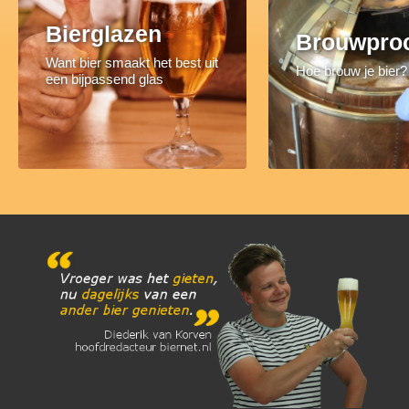
Bierglazen
Brouwpro
Want bier smaakt het best uit
Hoe brouw je bier?
een bijpassend glas