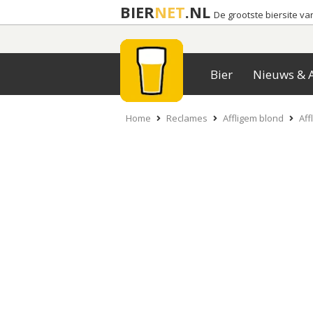
BIER
NET
.NL
De grootste biersite v
Bier
Nieuws & A
Home
Reclames
Affligem blond
Aff