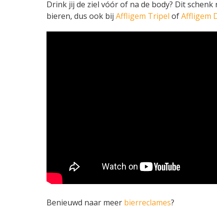
Drink jij de ziel vóór of na de body? Dit schenk
bieren, dus ook bij
Affligem Tripel
of
Affligem 
Benieuwd naar meer
bierreclames
?