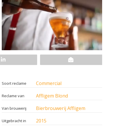
Commercial
Soort reclame
Affligem Blond
Reclame van
Bierbrouwerij Affligem
Van brouwerij
2015
Uitgebracht in