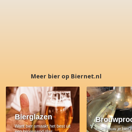
Meer bier op Biernet.nl
Bierglazen
Brouwpro
Want bier smaakt het best uit
Hoe brouw je bier?
een bijpassend glas