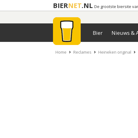
BIER
NET
.NL
De grootste biersite v
Bier
Nieuws & A
Home
Reclames
Heineken original