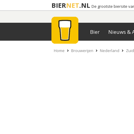
BIER
NET
.NL
De grootste biersite v
Bier
Nieuws & A
Home
Brouwerijen
Nederland
Zuid