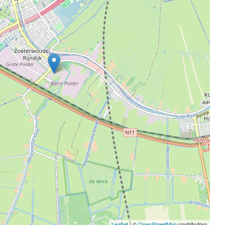
Leaflet
| ©
OpenStreetMap
contributors