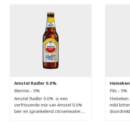
Amstel Radler 0.0%
Heineken 
Biermix
- 0%
Pils
- 5%
Amstel Radler 0.0% is een
Heineken 
verfrissende mix van Amstel 0.0%
mild bitte
bier en sprankelend citroenwater.
doordrink
Amstel Radler 0.0% is een geheel
5% alcoho
alcoholvrij bier en wordt gebrouwen
liefhebber