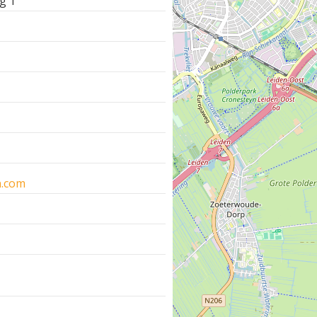
g 1
n.com