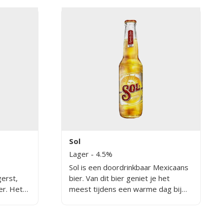
Sol
Lager
- 4.5%
Sol is een doordrinkbaar Mexicaans
erst,
bier. Van dit bier geniet je het
er. Het
meest tijdens een warme dag bij
 mild-
een barbecue, op het terras of in
ntaan
het park.