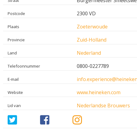
Burgermeester Smeetswe
Straat
2300 VD
Postcode
Zoeterwoude
Plaats
Zuid-Holland
Provincie
Nederland
Land
0800-0227789
Telefoonnummer
info.experience@heineke
E-mail
www.heineken.com
Website
Nederlandse Brouwers
Lid van