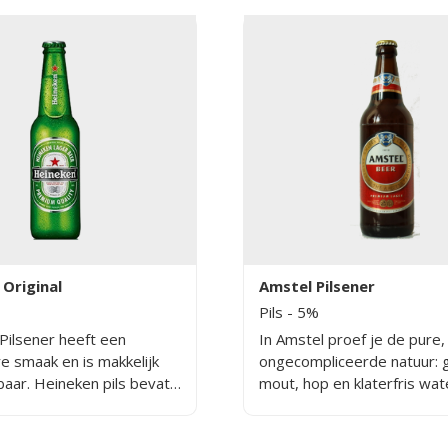
Original
Amstel Pilsener
Pils
- 5%
Pilsener heeft een
In Amstel proef je de pure,
re smaak en is makkelijk
ongecompliceerde natuur: g
baar. Heineken pils bevat
mout, hop en klaterfris wat
l en heeft wereldwijd veel
resultaat? Een eindvergist,
s. Het bier dat voor het
bitter biertje, met een spo