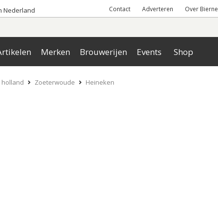
Contact
Adverteren
Over Bierne
an Nederland
rtikelen
Merken
Brouwerijen
Events
Shop
 holland
Zoeterwoude
Heineken