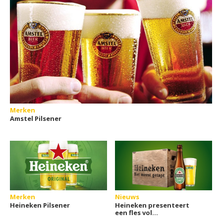
Merken
Amstel Pilsener
Merken
Nieuws
Heineken Pilsener
Heineken presenteert
een fles vol
herinneringen