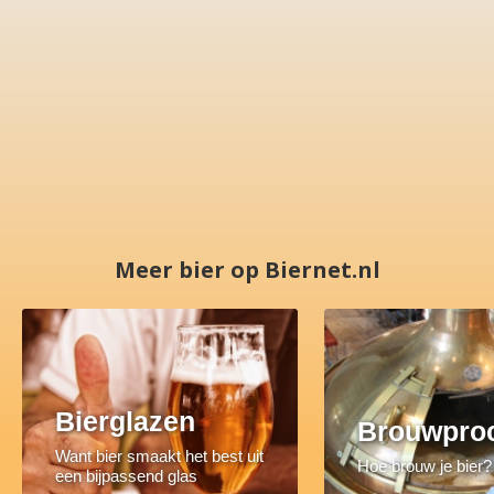
Meer bier op Biernet.nl
Bierglazen
Brouwpro
Want bier smaakt het best uit
Hoe brouw je bier?
een bijpassend glas