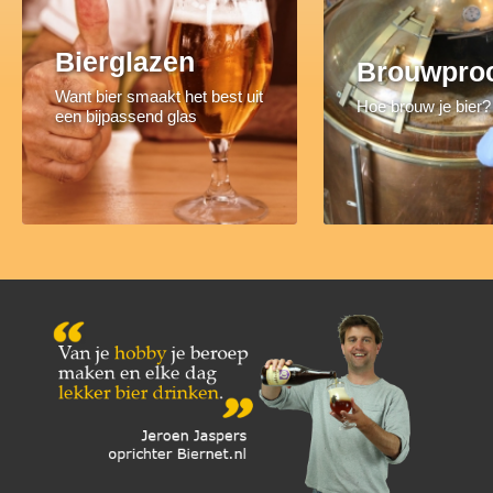
Bierglazen
Brouwpro
Want bier smaakt het best uit
Hoe brouw je bier?
een bijpassend glas