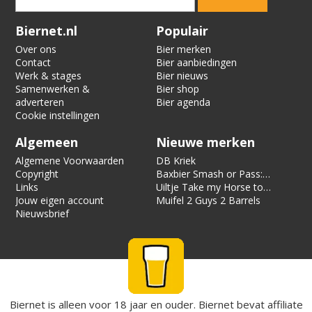
Verification code:
2626
Biernet.nl
Populair
Over ons
Bier merken
Contact
Bier aanbiedingen
Werk & stages
Bier nieuws
Samenwerken &
Bier shop
adverteren
Bier agenda
Cookie instellingen
Algemeen
Nieuwe merken
Algemene Voorwaarden
DB Kriek
Copyright
Baxbier Smash or Pass:
Links
Strata
Uiltje Take my Horse to
Jouw eigen account
the Hotel Room
Muifel 2 Guys 2 Barrels
Nieuwsbrief
Biernet is alleen voor 18 jaar en ouder. Biernet bevat affiliate