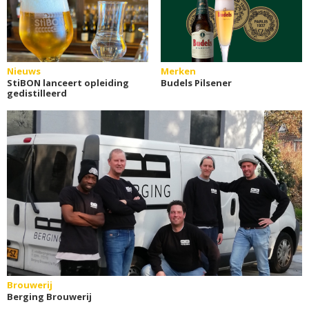
Nieuws
Merken
StiBON lanceert opleiding
Budels Pilsener
gedistilleerd
Brouwerij
Berging Brouwerij