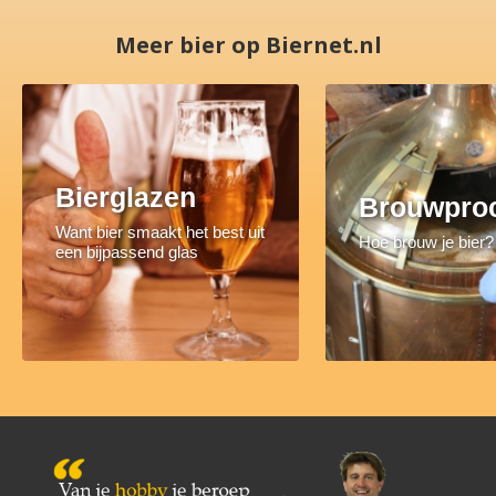
Meer bier op Biernet.nl
Bierglazen
Brouwpro
Want bier smaakt het best uit
Hoe brouw je bier?
een bijpassend glas