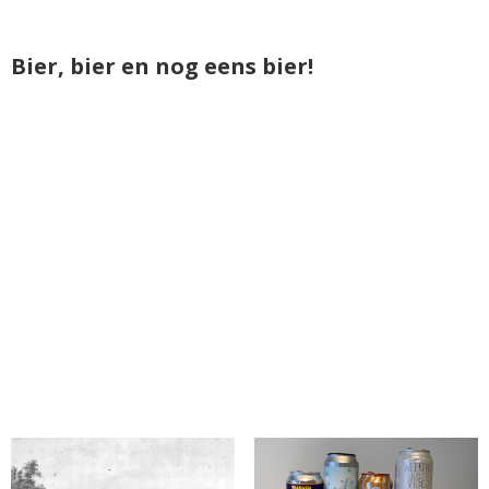
Bier, bier en nog eens bier!