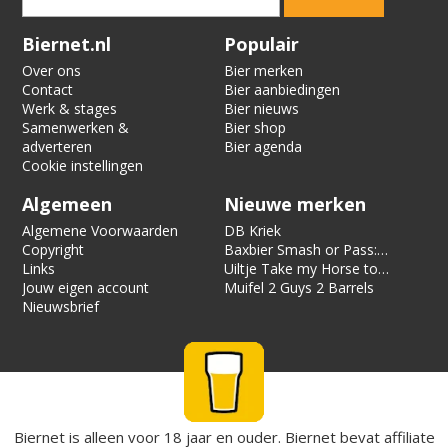
Verification code:
6073
Biernet.nl
Populair
Over ons
Bier merken
Contact
Bier aanbiedingen
Werk & stages
Bier nieuws
Samenwerken &
Bier shop
adverteren
Bier agenda
Cookie instellingen
Algemeen
Nieuwe merken
Algemene Voorwaarden
DB Kriek
Copyright
Baxbier Smash or Pass:
Links
Strata
Uiltje Take my Horse to
Jouw eigen account
the Hotel Room
Muifel 2 Guys 2 Barrels
Nieuwsbrief
Biernet is alleen voor 18 jaar en ouder. Biernet bevat affiliate