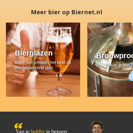
Meer bier op Biernet.nl
Bierglazen
Brouwpro
Want bier smaakt het best uit
Hoe brouw je bier?
een bijpassend glas