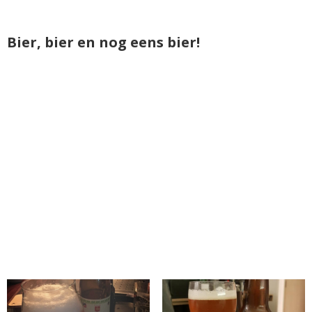
Bier, bier en nog eens bier!