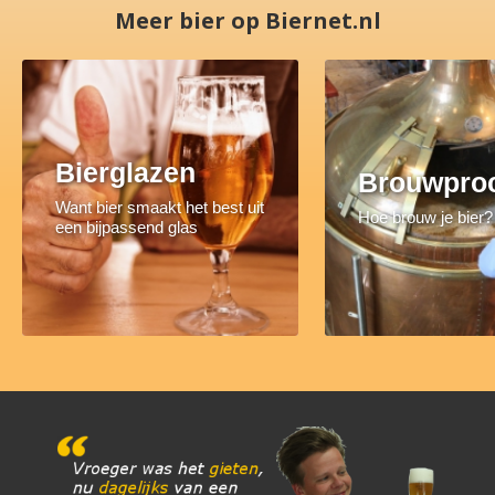
Meer bier op Biernet.nl
Bierglazen
Brouwpro
Want bier smaakt het best uit
Hoe brouw je bier?
een bijpassend glas