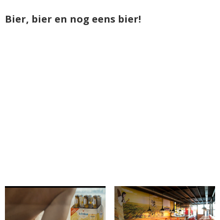
Bier, bier en nog eens bier!