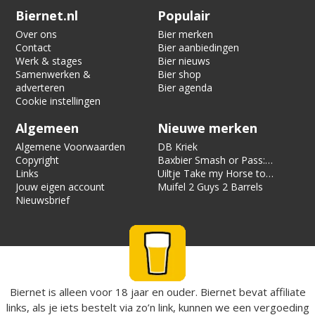
Verification code:
7630
Biernet.nl
Populair
Over ons
Bier merken
Contact
Bier aanbiedingen
Werk & stages
Bier nieuws
Samenwerken &
Bier shop
adverteren
Bier agenda
Cookie instellingen
Algemeen
Nieuwe merken
Algemene Voorwaarden
DB Kriek
Copyright
Baxbier Smash or Pass:
Links
Strata
Uiltje Take my Horse to
Jouw eigen account
the Hotel Room
Muifel 2 Guys 2 Barrels
Nieuwsbrief
Biernet is alleen voor 18 jaar en ouder. Biernet bevat affiliate
links, als je iets bestelt via zo’n link, kunnen we een vergoeding