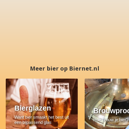
Meer bier op Biernet.nl
Bierglazen
Brouwpro
Want bier smaakt het best uit
Hoe brouw je bier?
een bijpassend glas