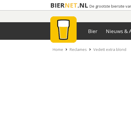
BIER
NET
.NL
De grootste biersite v
Bier
Nieuws & A
Home
Reclames
Vedett extra blond