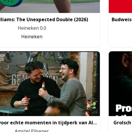
lliams: The Unexpected Double
(2026)
Heineken 0.0
Heineken
Amstel kiest voor echte momenten in tijdperk van AI
(2026)
Grolsch
Amstel Pilsener