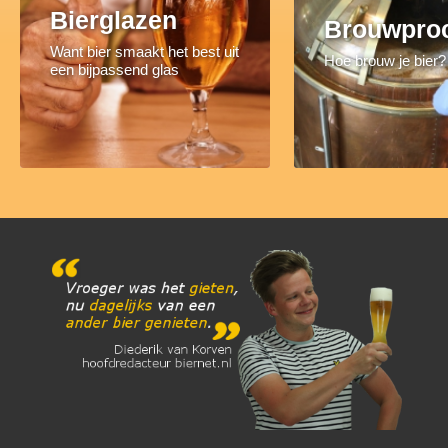
Bierglazen
Brouwpro
Want bier smaakt het best uit
Hoe brouw je bier?
een bijpassend glas