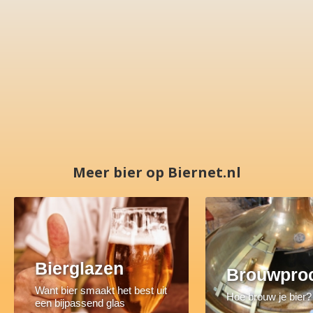
Meer bier op Biernet.nl
Bierglazen
Brouwpro
Want bier smaakt het best uit
Hoe brouw je bier?
een bijpassend glas