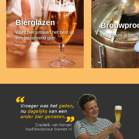
Bierglazen
Brouwpro
Want bier smaakt het best uit
Hoe brouw je bier?
een bijpassend glas