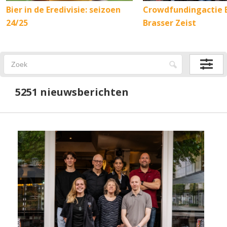
Bier in de Eredivisie: seizoen
Crowdfundingactie 
24/25
Brasser Zeist
5251 nieuwsberichten