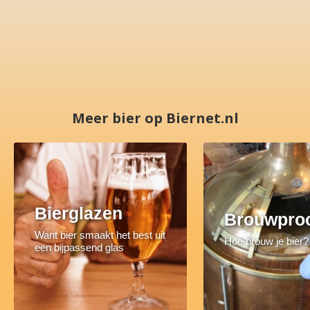
Meer bier op Biernet.nl
Bierglazen
Brouwpro
Want bier smaakt het best uit
Hoe brouw je bier?
een bijpassend glas