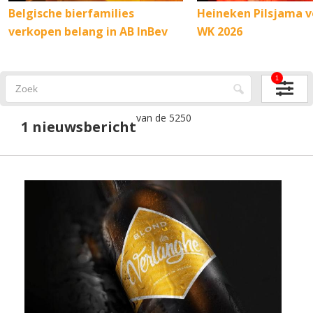
Belgische bierfamilies
Heineken Pilsjama v
verkopen belang in AB InBev
WK 2026
1
van de 5250
1 nieuwsbericht