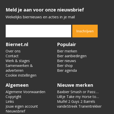
​​​​​​​Meld je aan voor onze nieuwsbrief
Wekelijks biernieuws en acties in je mail
Verification code:
7613
Biernet.nl
Populair
Over ons
Bier merken
Contact
Bier aanbiedingen
Werk & stages
Bier nieuws
Samenwerken &
Bier shop
adverteren
Bier agenda
Cookie instellingen
Algemeen
Nieuwe merken
Algemene Voorwaarden
Baxbier Smash or Pass:
Copyright
Strata
Uiltje Take my Horse to
Links
the Hotel Room
Muifel 2 Guys 2 Barrels
Jouw eigen account
vandeStreek Tranentrekker
Nieuwsbrief