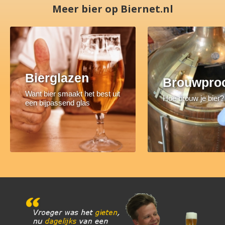
Meer bier op Biernet.nl
Bierglazen
Brouwpro
Want bier smaakt het best uit
Hoe brouw je bier?
een bijpassend glas