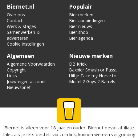
Verification code:
9518
Biernet.nl
Populair
Over ons
Bier merken
Contact
Bier aanbiedingen
Werk & stages
Bier nieuws
Samenwerken &
Bier shop
adverteren
Bier agenda
Cookie instellingen
Algemeen
Nieuwe merken
Algemene Voorwaarden
DB Kriek
Copyright
Baxbier Smash or Pass:
Links
Strata
Uiltje Take my Horse to
Jouw eigen account
the Hotel Room
Muifel 2 Guys 2 Barrels
Nieuwsbrief
Biernet is alleen voor 18 jaar en ouder. Biernet bevat affiliate
links, als je iets bestelt via zo’n link, kunnen we een vergoeding