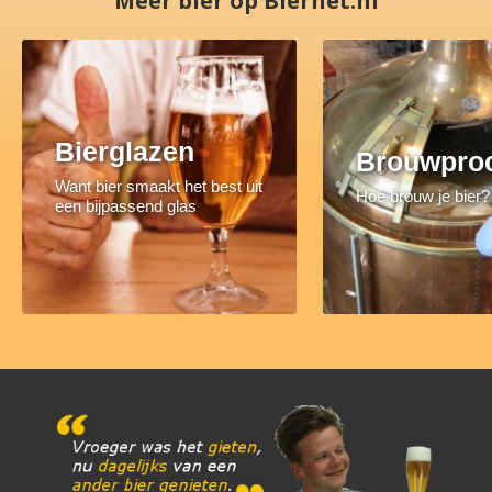
Meer bier op Biernet.nl
Bierglazen
Brouwpro
Want bier smaakt het best uit
Hoe brouw je bier?
een bijpassend glas