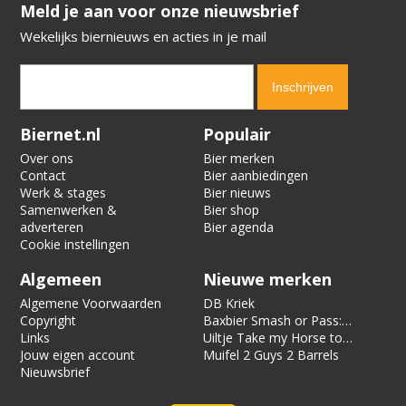
​​​​​​​Meld je aan voor onze nieuwsbrief
Wekelijks biernieuws en acties in je mail
Verification code:
4118
Biernet.nl
Populair
Over ons
Bier merken
Contact
Bier aanbiedingen
Werk & stages
Bier nieuws
Samenwerken &
Bier shop
adverteren
Bier agenda
Cookie instellingen
Algemeen
Nieuwe merken
Algemene Voorwaarden
DB Kriek
Copyright
Baxbier Smash or Pass:
Links
Strata
Uiltje Take my Horse to
Jouw eigen account
the Hotel Room
Muifel 2 Guys 2 Barrels
Nieuwsbrief