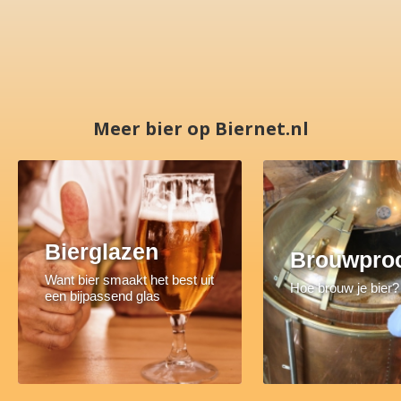
Meer bier op Biernet.nl
Bierglazen
Brouwpro
Want bier smaakt het best uit
Hoe brouw je bier?
een bijpassend glas