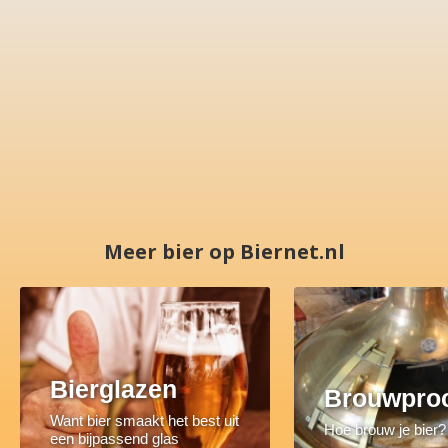
Meer bier op Biernet.nl
Bierglazen
Brouwpro
Want bier smaakt het best uit
Hoe brouw je bier?
een bijpassend glas