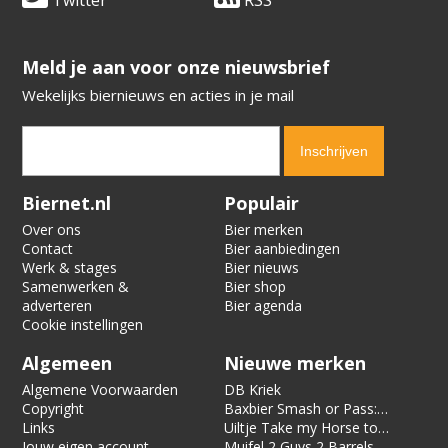
Twitter
RSS
​​​​​​​Meld je aan voor onze nieuwsbrief
Wekelijks biernieuws en acties in je mail
Verification code:
6189
Biernet.nl
Populair
Over ons
Bier merken
Contact
Bier aanbiedingen
Werk & stages
Bier nieuws
Samenwerken &
Bier shop
adverteren
Bier agenda
Cookie instellingen
Algemeen
Nieuwe merken
Algemene Voorwaarden
DB Kriek
Copyright
Baxbier Smash or Pass:
Links
Strata
Uiltje Take my Horse to
Jouw eigen account
the Hotel Room
Muifel 2 Guys 2 Barrels