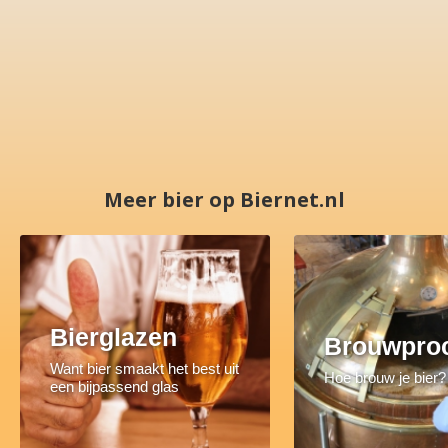
Meer bier op Biernet.nl
Bierglazen
Brouwpro
Want bier smaakt het best uit
Hoe brouw je bier?
een bijpassend glas