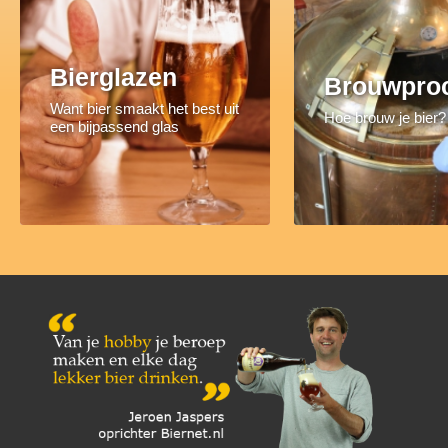
Bierglazen
Brouwpro
Want bier smaakt het best uit
Hoe brouw je bier?
een bijpassend glas