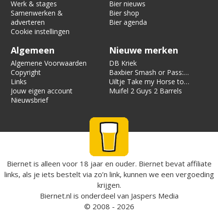
Werk & stages
Bier nieuws
Samenwerken &
Bier shop
adverteren
Bier agenda
Cookie instellingen
Algemeen
Nieuwe merken
Algemene Voorwaarden
DB Kriek
Copyright
Baxbier Smash or Pass:
Links
Strata
Uiltje Take my Horse to
Jouw eigen account
the Hotel Room
Muifel 2 Guys 2 Barrels
Nieuwsbrief
Biernet is alleen voor 18 jaar en ouder. Biernet bevat affiliate
links, als je iets bestelt via zo’n link, kunnen we een vergoeding
krijgen.
Biernet.nl
is onderdeel van
Jaspers Media
© 2008 - 2026