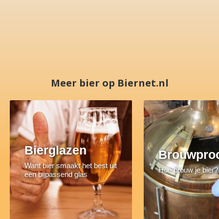
Meer bier op Biernet.nl
Bierglazen
Brouwpro
Want bier smaakt het best uit
Hoe brouw je bier?
een bijpassend glas