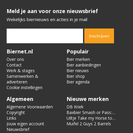
​​​​​​​Meld je aan voor onze nieuwsbrief
Wekelijks biernieuws en acties in je mail
Verification code:
3287
Biernet.nl
Populair
Over ons
Bier merken
Contact
Bier aanbiedingen
Werk & stages
Bier nieuws
Samenwerken &
Bier shop
adverteren
Bier agenda
Cookie instellingen
Algemeen
Nieuwe merken
Algemene Voorwaarden
DB Kriek
Copyright
Baxbier Smash or Pass:
Links
Strata
Uiltje Take my Horse to
Jouw eigen account
the Hotel Room
Muifel 2 Guys 2 Barrels
Nieuwsbrief