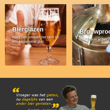
Bierglazen
Brouwpro
Want bier smaakt het best uit
Hoe brouw je bier?
een bijpassend glas