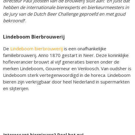
directeur Paul Joosten van de brouwerij sluit aan: 'En juist dát
hebben de internationale bierexperts en bierkeurmeesters in
de jury van de Dutch Beer Challenge geproefd en met goud
bekroond!
'.
Lindeboom Bierbrouwerij
De
Lindeboom bierbrouwerij
is een onafhankelijke
familiebrouwerij. Anno 1870 gestart in Neer. Deze koninklijke
hofleverancier brouwt al vijf generaties bieren onder de
merken Lindeboom, Gouverneur en Venloosch. Van oudsher is
Lindeboom sterk vertegenwoordigd in de horeca. Lindeboom
bieren zijn verkrijgbaar door heel Nederland in supermarkten
en slijterijen.
Interessant biernieuws? Deel het nu!