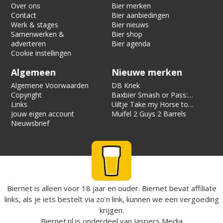
Over ons
Bier merken
Contact
Bier aanbiedingen
Werk & stages
Bier nieuws
Samenwerken &
Bier shop
adverteren
Bier agenda
Cookie instellingen
Algemeen
Nieuwe merken
Algemene Voorwaarden
DB Kriek
Copyright
Baxbier Smash or Pass:
Links
Strata
Uiltje Take my Horse to
Jouw eigen account
the Hotel Room
Muifel 2 Guys 2 Barrels
Nieuwsbrief
Biernet is alleen voor 18 jaar en ouder. Biernet bevat affiliate
links, als je iets bestelt via zo’n link, kunnen we een vergoeding
krijgen.
Biernet.nl
is onderdeel van
Jaspers Media