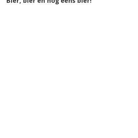
Bier, bier en nog eens bier!