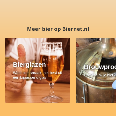
Meer bier op Biernet.nl
Bierglazen
Brouwpro
Want bier smaakt het best uit
Hoe brouw je bier?
een bijpassend glas