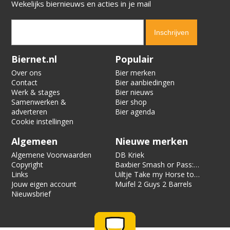
Wekelijks biernieuws en acties in je mail
Verification code:
7012
Biernet.nl
Populair
Over ons
Bier merken
Contact
Bier aanbiedingen
Werk & stages
Bier nieuws
Samenwerken &
Bier shop
adverteren
Bier agenda
Cookie instellingen
Algemeen
Nieuwe merken
Algemene Voorwaarden
DB Kriek
Copyright
Baxbier Smash or Pass:
Links
Strata
Uiltje Take my Horse to
Jouw eigen account
the Hotel Room
Muifel 2 Guys 2 Barrels
Nieuwsbrief