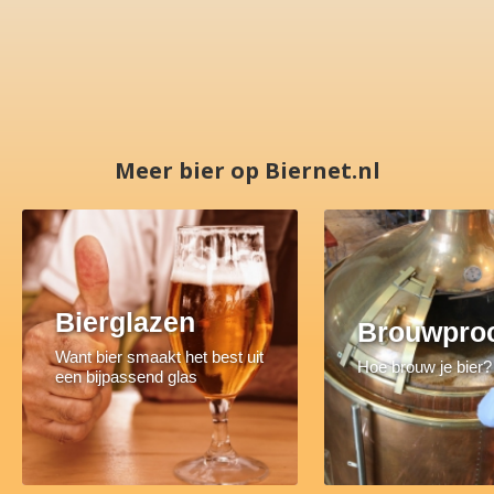
Meer bier op Biernet.nl
Bierglazen
Brouwpro
Want bier smaakt het best uit
Hoe brouw je bier?
een bijpassend glas