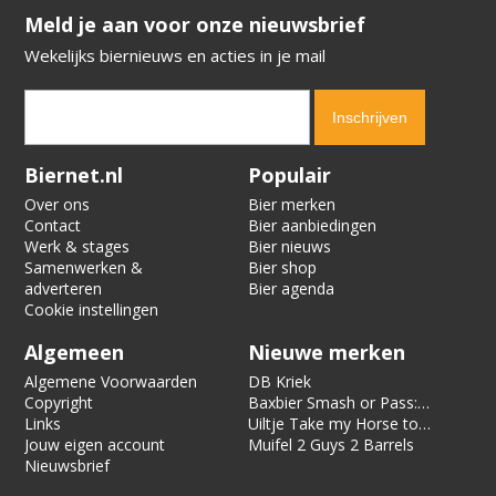
​​​​​​​Meld je aan voor onze nieuwsbrief
Wekelijks biernieuws en acties in je mail
Verification code:
2491
Biernet.nl
Populair
Over ons
Bier merken
Contact
Bier aanbiedingen
Werk & stages
Bier nieuws
Samenwerken &
Bier shop
adverteren
Bier agenda
Cookie instellingen
Algemeen
Nieuwe merken
Algemene Voorwaarden
DB Kriek
Copyright
Baxbier Smash or Pass:
Links
Strata
Uiltje Take my Horse to
Jouw eigen account
the Hotel Room
Muifel 2 Guys 2 Barrels
Nieuwsbrief