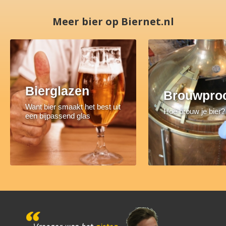
Meer bier op Biernet.nl
Bierglazen
Brouwpro
Want bier smaakt het best uit
Hoe brouw je bier?
een bijpassend glas