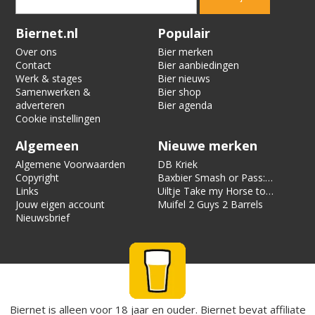
Verification code:
2210
Biernet.nl
Populair
Over ons
Bier merken
Contact
Bier aanbiedingen
Werk & stages
Bier nieuws
Samenwerken &
Bier shop
adverteren
Bier agenda
Cookie instellingen
Algemeen
Nieuwe merken
Algemene Voorwaarden
DB Kriek
Copyright
Baxbier Smash or Pass:
Links
Strata
Uiltje Take my Horse to
Jouw eigen account
the Hotel Room
Muifel 2 Guys 2 Barrels
Nieuwsbrief
Biernet is alleen voor 18 jaar en ouder. Biernet bevat affiliate