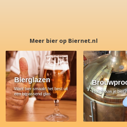
Meer bier op Biernet.nl
Bierglazen
Brouwpro
Want bier smaakt het best uit
Hoe brouw je bier?
een bijpassend glas