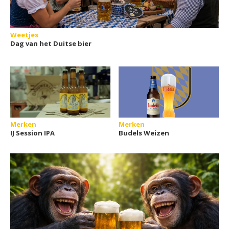
Weetjes
Dag van het Duitse bier
Merken
Merken
IJ Session IPA
Budels Weizen