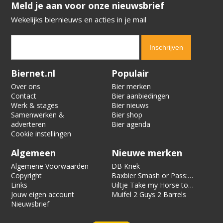
​​​​​​​Meld je aan voor onze nieuwsbrief
Wekelijks biernieuws en acties in je mail
Verification code:
4477
Biernet.nl
Populair
Over ons
Bier merken
Contact
Bier aanbiedingen
Werk & stages
Bier nieuws
Samenwerken &
Bier shop
adverteren
Bier agenda
Cookie instellingen
Algemeen
Nieuwe merken
Algemene Voorwaarden
DB Kriek
Copyright
Baxbier Smash or Pass:
Links
Strata
Uiltje Take my Horse to
Jouw eigen account
the Hotel Room
Muifel 2 Guys 2 Barrels
Nieuwsbrief