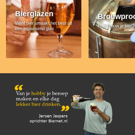
Bierglazen
Brouwpro
Want bier smaakt het best uit
Hoe brouw je bier?
een bijpassend glas