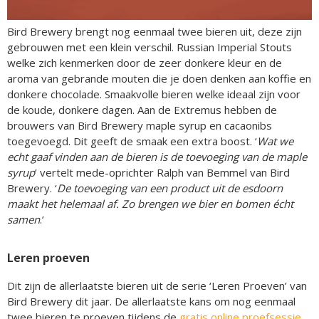
Bird Brewery brengt nog eenmaal twee bieren uit, deze zijn
gebrouwen met een klein verschil. Russian Imperial Stouts
welke zich kenmerken door de zeer donkere kleur en de
aroma van gebrande mouten die je doen denken aan koffie en
donkere chocolade. Smaakvolle bieren welke ideaal zijn voor
de koude, donkere dagen. Aan de Extremus hebben de
brouwers van Bird Brewery maple syrup en cacaonibs
toegevoegd. Dit geeft de smaak een extra boost. ‘
Wat we
echt gaaf vinden aan de bieren is de toevoeging van de maple
syrup
’ vertelt mede-oprichter Ralph van Bemmel van Bird
Brewery. ‘
De toevoeging van een product uit de esdoorn
maakt het helemaal af. Zo brengen we bier en bomen écht
samen
.’
Leren proeven
Dit zijn de allerlaatste bieren uit de serie ‘Leren Proeven’ van
Bird Brewery dit jaar. De allerlaatste kans om nog eenmaal
twee bieren te proeven tijdens de
gratis online proefsessie