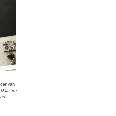
nder van
n. Daarom
ben