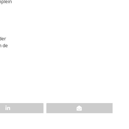
mplein
der
n de