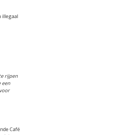
illegaal
e rijpen
e een
 voor
ende Café