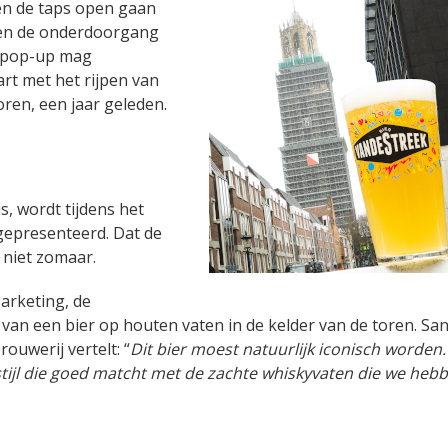
n de taps open gaan
ven de onderdoorgang
e pop-up mag
rt met het rijpen van
ren, een jaar geleden.
s, wordt tijdens het
gepresenteerd. Dat de
 niet zomaar.
arketing, de
 van een bier op houten vaten in de kelder van de toren. Sa
ouwerij vertelt: “
Dit bier moest natuurlijk iconisch worde
tijl die goed matcht met de zachte whiskyvaten die we heb