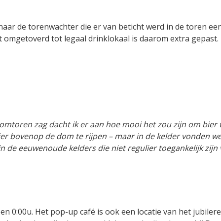
r de torenwachter die er van beticht werd in de toren een 
 omgetoverd tot legaal drinklokaal is daarom extra gepast.
Domtoren zag dacht ik er aan hoe mooi het zou zijn om bier t
 bier bovenop de dom te rijpen – maar in de kelder vonden w
n de eeuwenoude kelders die niet regulier toegankelijk zijn
n 0:00u. Het pop-up café is ook een locatie van het jubiler