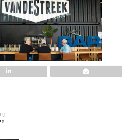
ij
ze