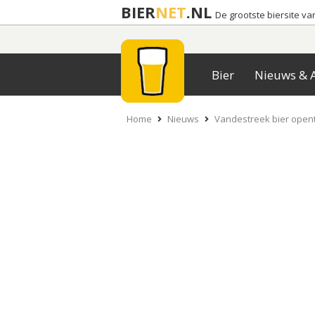
BIER
NET
.NL
De grootste biersite v
Bier
Nieuws & A
Home
Nieuws
Vandestreek bier opent