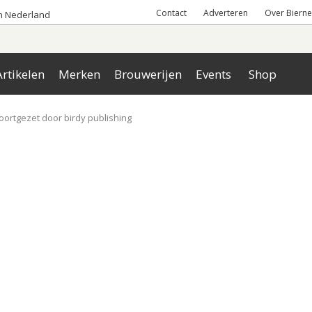
Contact
Adverteren
Over Bierne
an Nederland
rtikelen
Merken
Brouwerijen
Events
Shop
oortgezet door birdy publishing