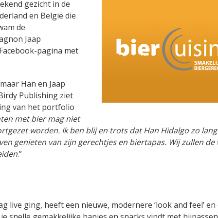
bekend gezicht in de
derland en België die
kwam de
pagnon Jaap
 Facebook-pagina met
, maar Han en Jaap
Birdy Publishing ziet
ng van het portfolio
ten met bier mag niet
tgezet worden. Ik ben blij en trots dat Han Hidalgo zo lang
jven genieten van zijn gerechtjes en biertapas. Wij zullen de
eiden
.”
ag live ging, heeft een nieuwe, modernere ‘look and feel’ en
r je snelle gemakkelijke hapjes en snacks vindt met bijpasse