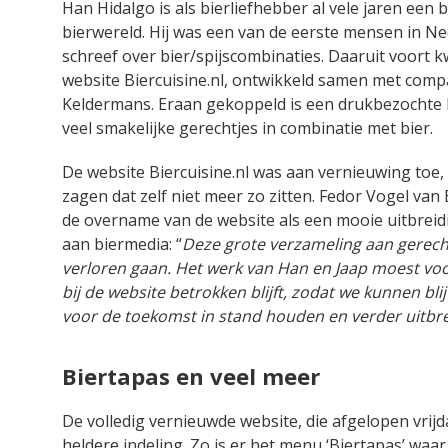
Han Hidalgo is als bierliefhebber al vele jaren een 
bierwereld. Hij was een van de eerste mensen in Ne
schreef over bier/spijscombinaties. Daaruit voort 
website Biercuisine.nl, ontwikkeld samen met com
Keldermans. Eraan gekoppeld is een drukbezochte
veel smakelijke gerechtjes in combinatie met bier.
De website Biercuisine.nl was aan vernieuwing toe
zagen dat zelf niet meer zo zitten. Fedor Vogel van 
de overname van de website als een mooie uitbreidi
aan biermedia: “
Deze grote verzameling aan gerech
verloren gaan. Het werk van Han en Jaap moest voor
bij de website betrokken blijft, zodat we kunnen bli
voor de toekomst in stand houden en verder uitbr
Biertapas en veel meer
De volledig vernieuwde website, die afgelopen vrijd
heldere indeling. Zo is er het menu ‘Biertapas’ waa