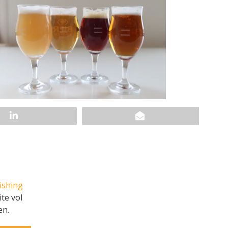
ishing
te vol
en.