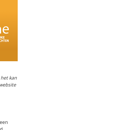
 het kan
 website
 een
nd