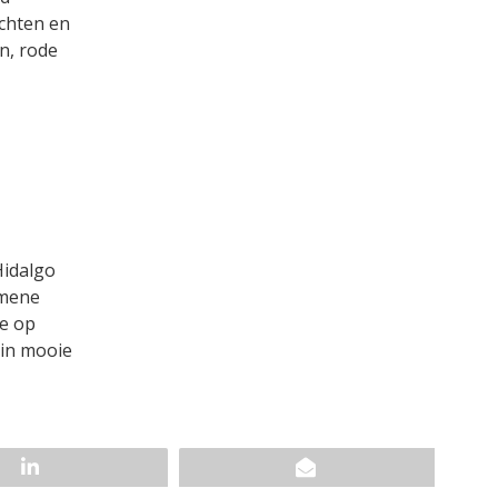
echten en
n, rode
Hidalgo
emene
je op
 in mooie