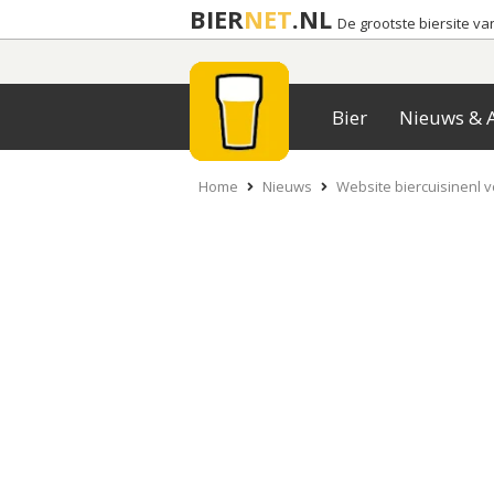
BIER
NET
.NL
De grootste biersite v
Bier
Nieuws & A
Home
Nieuws
Website biercuisinenl v