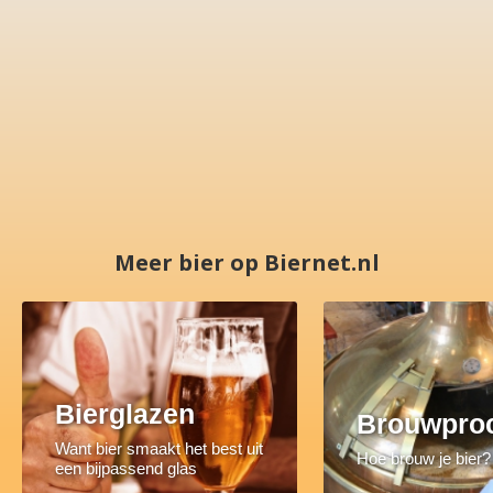
Meer bier op Biernet.nl
Bierglazen
Brouwpro
Want bier smaakt het best uit
Hoe brouw je bier?
een bijpassend glas