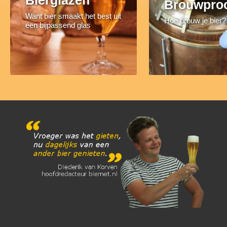
Brouwpro
Want bier smaakt het best uit
Hoe brouw je bier?
een bijpassend glas