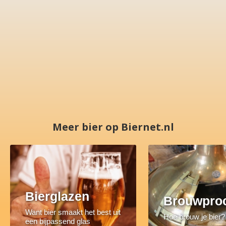
Meer bier op Biernet.nl
Bierglazen
Brouwpro
Want bier smaakt het best uit
Hoe brouw je bier?
een bijpassend glas