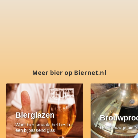
Meer bier op Biernet.nl
Bierglazen
Brouwpro
Want bier smaakt het best uit
Hoe brouw je bier?
een bijpassend glas