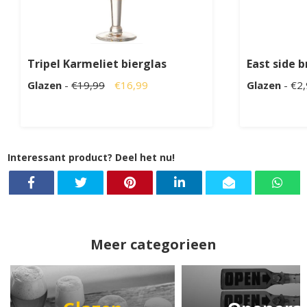
Tripel Karmeliet bierglas
East side 
Glazen
-
€19,99
€16,99
Glazen
- €2
Interessant product? Deel het nu!
Meer categorieen