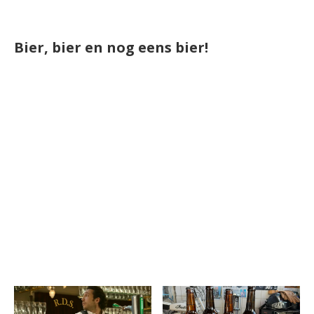
Bier, bier en nog eens bier!