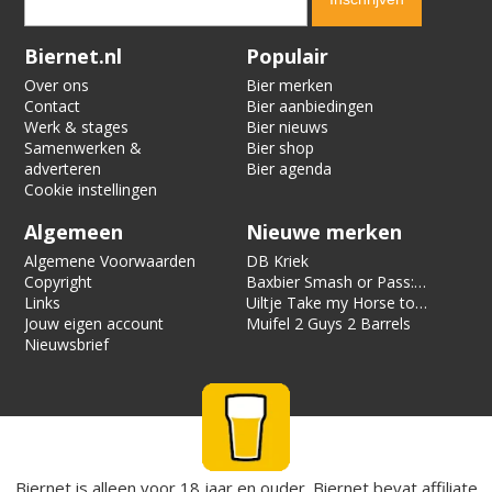
Verification code:
2218
Biernet.nl
Populair
Over ons
Bier merken
Contact
Bier aanbiedingen
Werk & stages
Bier nieuws
Samenwerken &
Bier shop
adverteren
Bier agenda
Cookie instellingen
Algemeen
Nieuwe merken
Algemene Voorwaarden
DB Kriek
Copyright
Baxbier Smash or Pass:
Links
Strata
Uiltje Take my Horse to
Jouw eigen account
the Hotel Room
Muifel 2 Guys 2 Barrels
Nieuwsbrief
Biernet is alleen voor 18 jaar en ouder. Biernet bevat affiliate