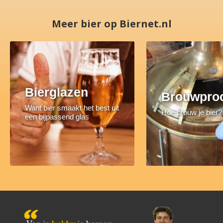
Meer bier op Biernet.nl
Bierglazen
Brouwpro
Want bier smaakt het best uit
Hoe brouw je bier?
een bijpassend glas